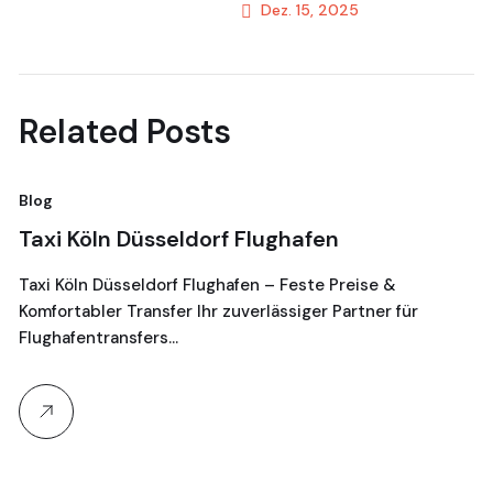
Dez. 15, 2025
Next Post
Related Posts
Blog
Bl
Taxi Köln Düsseldorf Flughafen
T
G
Taxi Köln Düsseldorf Flughafen – Feste Preise &
Komfortabler Transfer Ihr zuverlässiger Partner für
Je
Flughafentransfers…
16
Ta