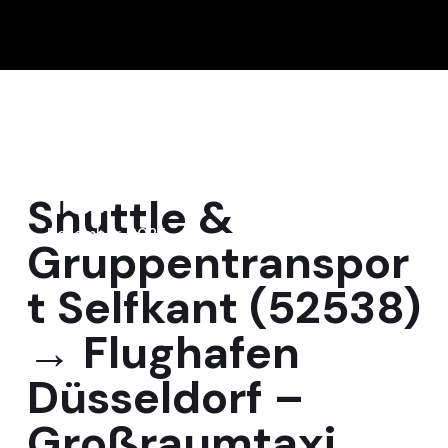
15
Shuttle &
Dezember, 2025
Gruppentranspor
t Selfkant (52538)
→ Flughafen
Düsseldorf –
Großraumtaxi