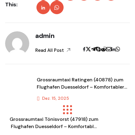
This:
admin
Read All Post
Grossraumtaxi Ratingen (40878) zum
Flughafen Duesseldorf – Komfortabler
Shuttle & Transportservice
Dez. 15, 2025
Previous Post
Grossraumtaxi Tönisvorst (47918) zum
Flughafen Duesseldorf – Komfortabler
Shuttle & Transportservice