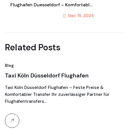
Flughafen Duesseldorf – Komfortabler
Shuttle & Transportservice
Dez. 15, 2025
Next Post
Related Posts
Blog
Bl
Taxi Köln Düsseldorf Flughafen
T
G
Taxi Köln Düsseldorf Flughafen – Feste Preise &
Komfortabler Transfer Ihr zuverlässiger Partner für
Je
Flughafentransfers…
16
Ta