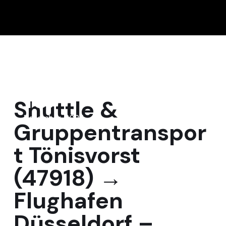
15
Shuttle &
Dezember, 2025
Gruppentranspor
t Tönisvorst
(47918) →
Flughafen
Düsseldorf –