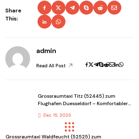
Share
This:
admin
Read All Post
Grossraumtaxi Titz (52445) zum
Flughafen Duesseldorf – Komfortabler
Shuttle & Transportservice
Dez. 15, 2025
Previous Post
Grossraumtaxi Waldfeucht (52525) zum