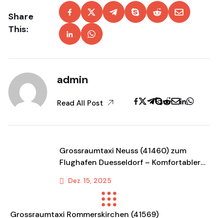
Share
This:
admin
Read All Post
Grossraumtaxi Neuss (41460) zum
Flughafen Duesseldorf – Komfortabler
Shuttle & Transportservice
Dez. 15, 2025
Previous Post
Grossraumtaxi Rommerskirchen (41569)