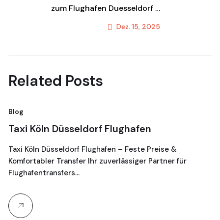
zum Flughafen Duesseldorf –
Komfortabler Shuttle &
Dez. 15, 2025
Transportservice
Next Post
Related Posts
Blog
Bl
Taxi Köln Düsseldorf Flughafen
T
G
Taxi Köln Düsseldorf Flughafen – Feste Preise &
Komfortabler Transfer Ihr zuverlässiger Partner für
Je
Flughafentransfers…
16
Ta