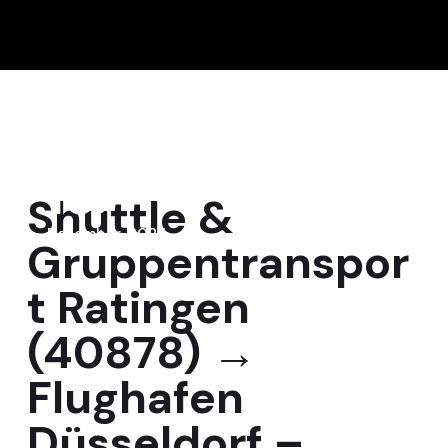
15
Shuttle &
Dezember, 2025
Gruppentranspor
t Ratingen
(40878) →
Flughafen
Düsseldorf –