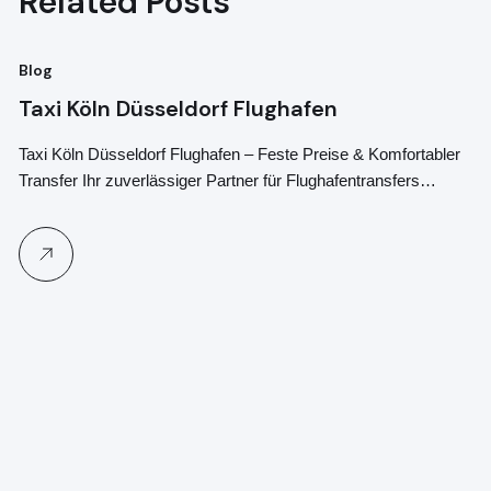
Related Posts
Blog
Bl
Taxi Köln Düsseldorf Flughafen
T
G
Taxi Köln Düsseldorf Flughafen – Feste Preise & Komfortabler
Transfer Ihr zuverlässiger Partner für Flughafentransfers…
Je
91