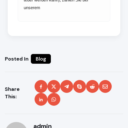
unserem
Posted In
Blog
Share
This:
admin