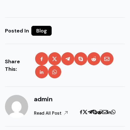
Posted In
Blog
Share
This:
admin
Read All Post