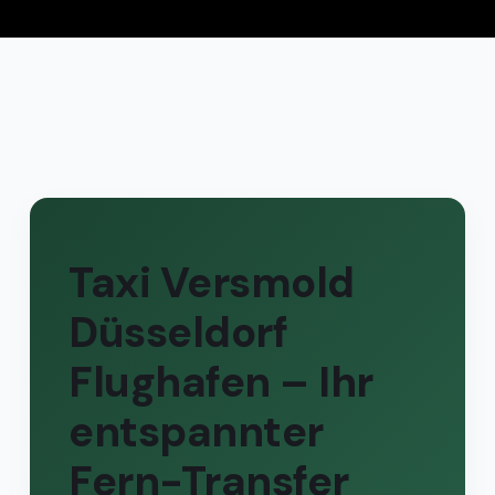
Taxi Versmold
Düsseldorf
Flughafen – Ihr
entspannter
Fern-Transfer