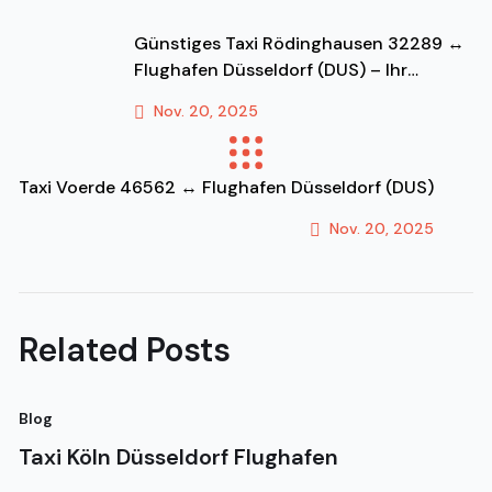
Günstiges Taxi Rödinghausen 32289 ↔
Flughafen Düsseldorf (DUS) – Ihr
Festpreis-Transfer & Fahrdienst!
Nov. 20, 2025
Previous Post
Taxi Voerde 46562 ↔ Flughafen Düsseldorf (DUS)
Nov. 20, 2025
Next Post
Related Posts
Blog
Bl
Taxi Köln Düsseldorf Flughafen
T
G