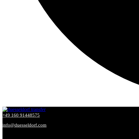
+49 160 91448575
info@duesseldorf.com