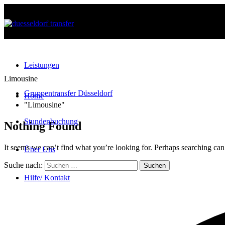
Leistungen
Limousine
Gruppentransfer Düsseldorf
Home
"Limousine"
Stundenbuchung
Nothing Found
It seems we can’t find what you’re looking for. Perhaps searching can
Über Uns
Suche nach:
info@duesseldorftransfer.com
Hilfe/ Kontakt
+4916091448575