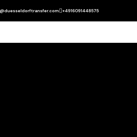
o@duesseldorftransfer.com
+4916091448575