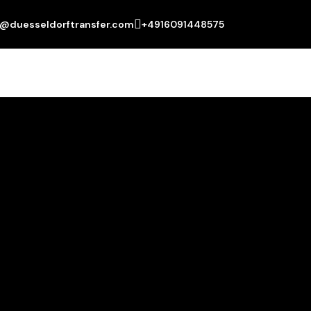
o@duesseldorftransfer.com
+4916091448575