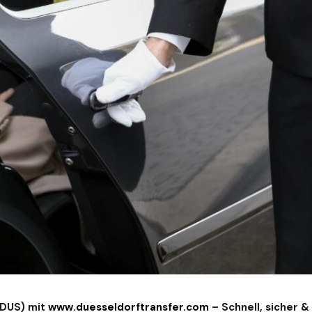
(DUS) mit
www.duesseldorftransfer.com
– Schnell, sicher &