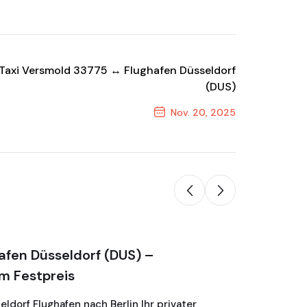
Taxi Versmold 33775 ↔ Flughafen Düsseldorf
(DUS)
Nov. 20, 2025
Next Post
Blog
afen Düsseldorf (DUS) –
Taxi Wa
m Festpreis
Flughaf
dorf Flughafen nach Berlin Ihr privater
Taxi Wade