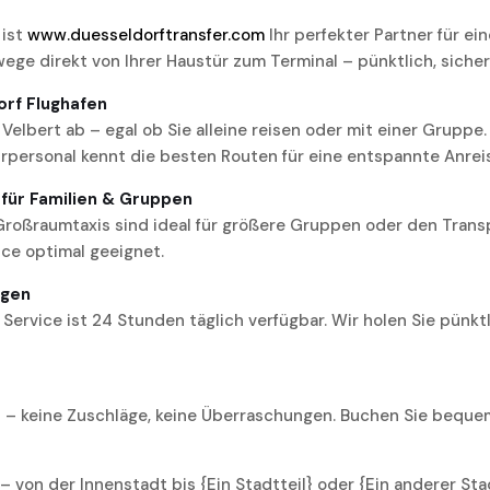
 ist
www.duesseldorftransfer.com
Ihr perfekter Partner für e
ege direkt von Ihrer Haustür zum Terminal – pünktlich, siche
orf Flughafen
Velbert ab – egal ob Sie alleine reisen oder mit einer Grupp
hrpersonal kennt die besten Routen für eine entspannte Anrei
 für Familien & Gruppen
Großraumtaxis sind ideal für größere Gruppen oder den Transp
ice optimal geeignet.
agen
Service ist 24 Stunden täglich verfügbar. Wir holen Sie pünkt
s – keine Zuschläge, keine Überraschungen. Buchen Sie bequem
 von der Innenstadt bis {Ein Stadtteil} oder {Ein anderer Stadt