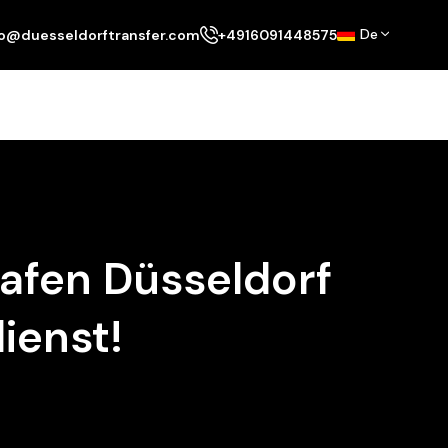
De
fo@duesseldorftransfer.com
+4916091448575
afen Düsseldorf
ienst!