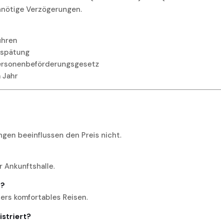
nnötige Verzögerungen.
ühren
rspätung
Personenbeförderungsgesetz
 Jahr
ngen beeinflussen den Preis nicht.
r Ankunftshalle.
n?
ders komfortables Reisen.
gistriert?