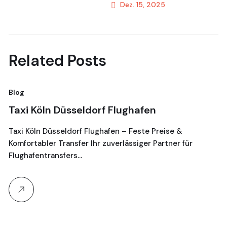
Dez. 15, 2025
Next Post
Related Posts
Blog
Bl
Taxi Köln Düsseldorf Flughafen
T
G
Taxi Köln Düsseldorf Flughafen – Feste Preise &
Komfortabler Transfer Ihr zuverlässiger Partner für
Je
Flughafentransfers…
16
Ta