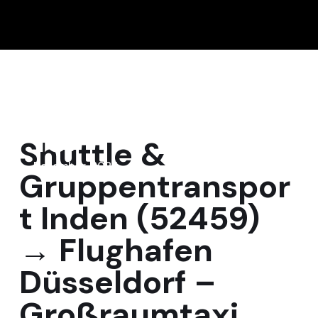
15
Shuttle &
Dezember, 2025
Gruppentranspor
t Inden (52459)
→ Flughafen
Düsseldorf –
Großraumtaxi