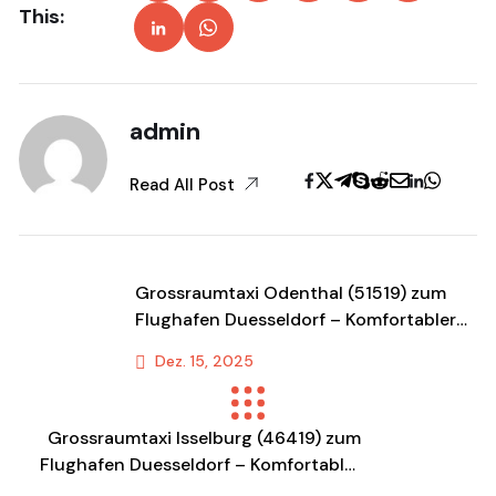
This:
admin
Read All Post
Grossraumtaxi Odenthal (51519) zum
Flughafen Duesseldorf – Komfortabler
Shuttle & Transportservice
Dez. 15, 2025
Previous Post
Grossraumtaxi Isselburg (46419) zum
Flughafen Duesseldorf – Komfortabler
Shuttle & Transportservice