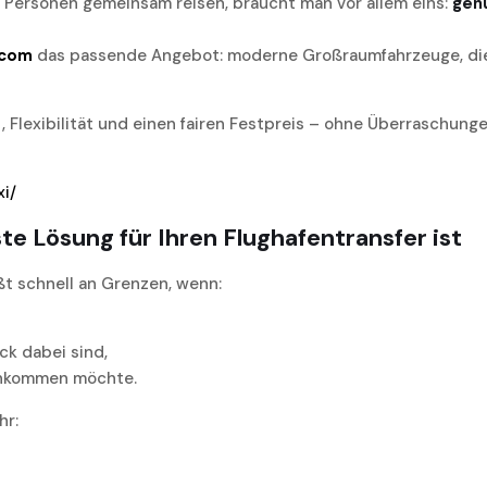
 Personen gemeinsam reisen, braucht man vor allem eins:
genü
.com
das passende Angebot: moderne Großraumfahrzeuge, die 
 Flexibilität und einen fairen Festpreis – ohne Überraschung
xi/
e Lösung für Ihren Flughafentransfer ist
ßt schnell an Grenzen, wenn:
ck dabei sind,
ankommen möchte.
hr: