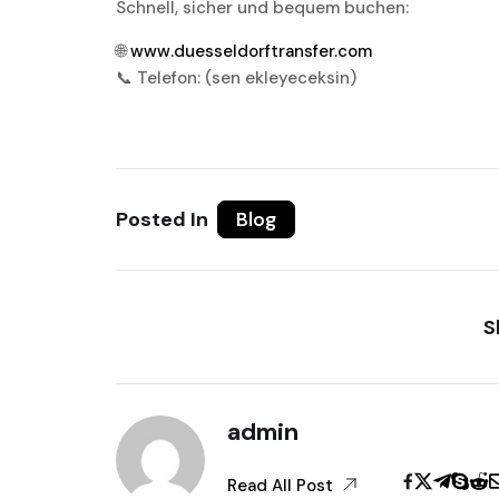
Schnell, sicher und bequem buchen:
🌐
www.duesseldorftransfer.com
📞 Telefon: (sen ekleyeceksin)
Posted In
Blog
S
admin
Read All Post