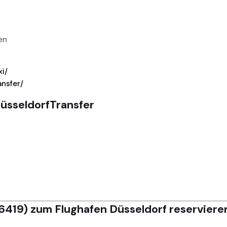
en
xi/
ansfer/
üsseldorfTransfer
6419) zum Flughafen Düsseldorf reserviere