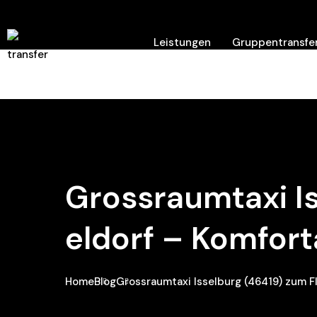
Leistungen
Gruppentransfer
Hilfe/ Kontakt
Grossraumtaxi I
Eldorf – Komfort
Home
Blog
Grossraumtaxi Isselburg (46419) zum F