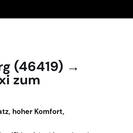
rg (46419) →
xi zum
atz, hoher Komfort,