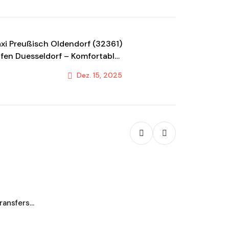
xi Preußisch Oldendorf (32361)
fen Duesseldorf – Komfortabler
Shuttle & Transportservice
Dez. 15, 2025
Next Post
Blog
Taxi Koble
transfers…
Jetzt Transfe