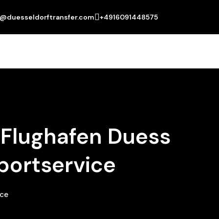
o@duesseldorftransfer.com
+4916091448575
 Flughafen Duess
portservice
ice