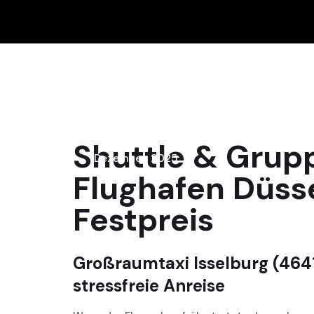
15
Shuttle & Grup
Dezember, 2025
Flughafen Düss
Festpreis
Großraumtaxi Isselburg (4641
stressfreie Anreise