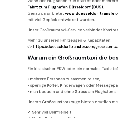
Wenn der Flug schon früh startet oder mehrere
Fahrt zum Flughafen Düsseldorf (DUS)
.
Genau dafür bietet
www.duesseldorftransfer
mit viel Gepäck entwickelt wurden.
Unser Großraumtaxi-Service verbindet Komfort,
Mehr zu unseren Fahrzeugen & Kapazitäten:
👉
https://duesseldorftransfer.com/grosraumta
Warum ein Großraumtaxi die best
Ein klassischer PKW oder ein normales Taxi stö
• mehrere Personen zusammen reisen,
• sperrige Koffer, Kinderwagen oder Messegepä
• man bequem und ohne Stress am Flughafen 
Unsere Großraumfahrzeuge bieten deutlich me
✔ Sehr viel Beinfreiheit