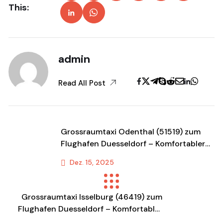
This:
admin
Read All Post
Grossraumtaxi Odenthal (51519) zum
Flughafen Duesseldorf – Komfortabler
Shuttle & Transportservice
Dez. 15, 2025
Previous Post
Grossraumtaxi Isselburg (46419) zum
Flughafen Duesseldorf – Komfortabler
Shuttle & Transportservice