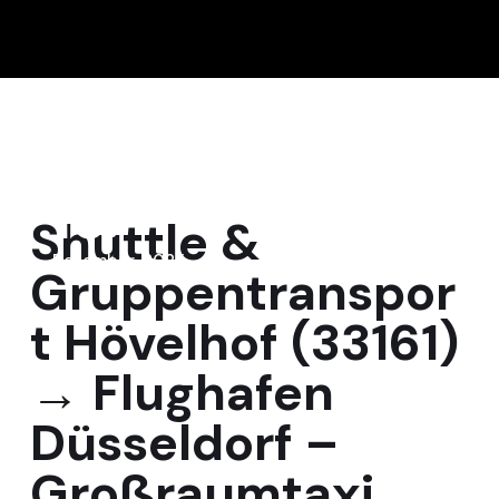
15
Shuttle &
Dezember, 2025
Gruppentranspor
t Hövelhof (33161)
→ Flughafen
Düsseldorf –
Großraumtaxi