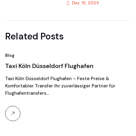
Dez. 15, 2025
Next Post
Related Posts
Blog
Bl
Taxi Köln Düsseldorf Flughafen
T
G
Taxi Köln Düsseldorf Flughafen – Feste Preise &
Komfortabler Transfer Ihr zuverlässiger Partner für
Je
Flughafentransfers…
16
Ta