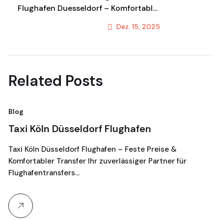
Flughafen Duesseldorf – Komfortabler
Shuttle & Transportservice
Dez. 15, 2025
Next Post
Related Posts
Blog
Bl
Taxi Köln Düsseldorf Flughafen
T
G
Taxi Köln Düsseldorf Flughafen – Feste Preise &
Komfortabler Transfer Ihr zuverlässiger Partner für
Je
Flughafentransfers…
16
Ta