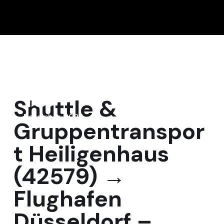
15
Shuttle &
Dezember, 2025
Gruppentranspor
t Heiligenhaus
(42579) →
Flughafen
Düsseldorf –