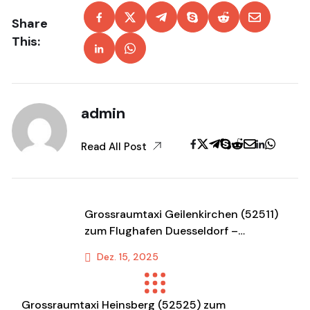
Share
This:
admin
Read All Post
Grossraumtaxi Geilenkirchen (52511)
zum Flughafen Duesseldorf –
Komfortabler Shuttle &
Dez. 15, 2025
Transportservice
Previous Post
Grossraumtaxi Heinsberg (52525) zum