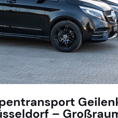
pentransport Geilenk
üsseldorf – Großrau