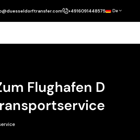
De
fo@duesseldorftransfer.com
+4916091448575
 Zum Flughafen D
Transportservice
service