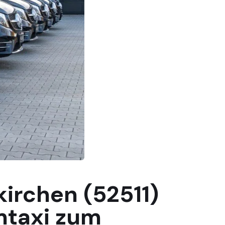
irchen (52511)
mtaxi zum