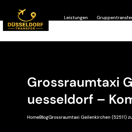
Leistungen
Gruppentransfer
Hilfe/ Kontakt
Grossraumtaxi G
Uesseldorf – Kom
Home
Blog
Grossraumtaxi Geilenkirchen (52511) z