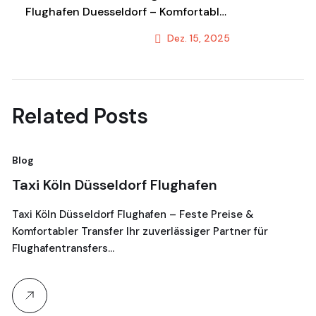
Flughafen Duesseldorf – Komfortabler
Shuttle & Transportservice
Dez. 15, 2025
Next Post
Related Posts
Blog
Bl
Taxi Köln Düsseldorf Flughafen
T
G
Taxi Köln Düsseldorf Flughafen – Feste Preise &
Komfortabler Transfer Ihr zuverlässiger Partner für
Je
Flughafentransfers…
16
Ta