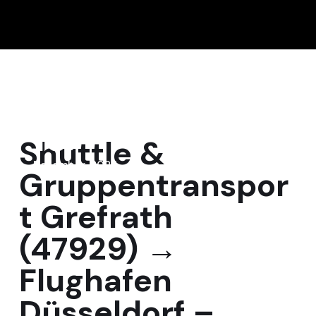
15
Shuttle &
Dezember, 2025
Gruppentranspor
t Grefrath
(47929) →
Flughafen
Düsseldorf –