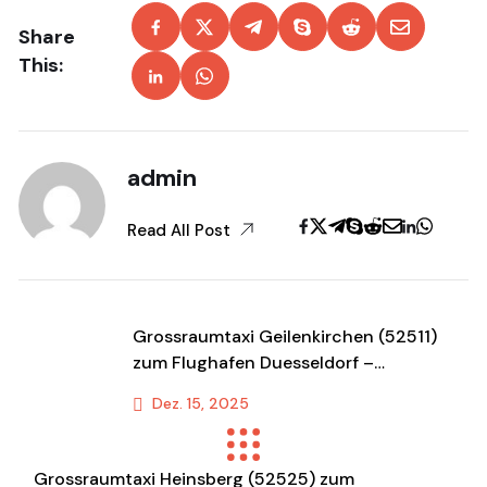
Share
This:
admin
Read All Post
Grossraumtaxi Geilenkirchen (52511)
zum Flughafen Duesseldorf –
Komfortabler Shuttle &
Dez. 15, 2025
Transportservice
Previous Post
Grossraumtaxi Heinsberg (52525) zum