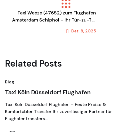
Previous Post
Taxi Weeze (47652) zum Flughafen
Amsterdam Schiphol – Ihr Tür-zu-Tür
Flughafentransfer mit Festpreis
Dez. 8, 2025
Next Post
Related Posts
Blog
Bl
Taxi Köln Düsseldorf Flughafen
T
G
Taxi Köln Düsseldorf Flughafen – Feste Preise &
Komfortabler Transfer Ihr zuverlässiger Partner für
Je
Flughafentransfers…
16
Ta