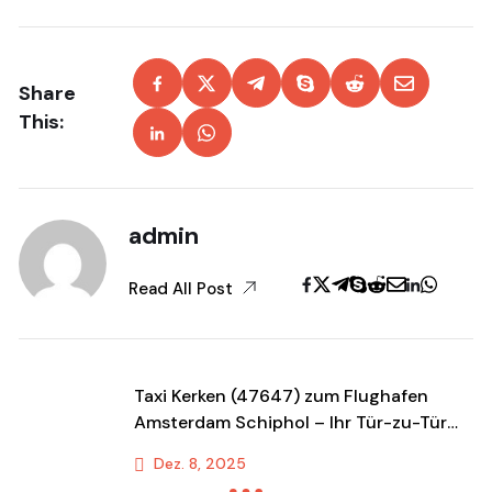
Share
This:
admin
Read All Post
Taxi Kerken (47647) zum Flughafen
Amsterdam Schiphol – Ihr Tür-zu-Tür
Flughafentransfer mit Festpreis
Dez. 8, 2025