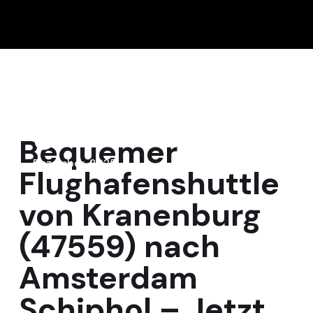
8
Bequemer
Dezember, 2025
Flughafenshuttle
von Kranenburg
(47559) nach
Amsterdam
Schiphol – Jetzt