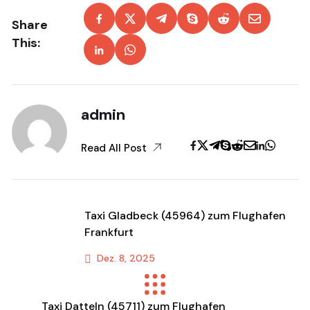
Share
This:
admin
Read All Post
Taxi Gladbeck (45964) zum Flughafen
Frankfurt
Dez. 8, 2025
Previous Post
Taxi Datteln (45711) zum Flughafen