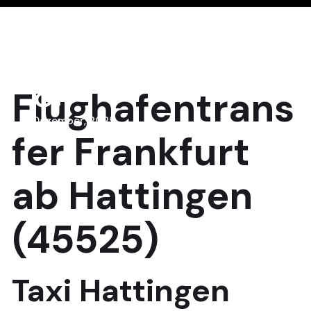
8
Flughafentrans
Dezember, 2025
fer Frankfurt
ab Hattingen
(45525)
Taxi Hattingen