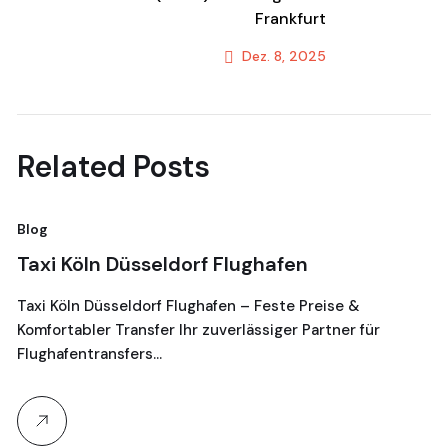
Frankfurt
Dez. 8, 2025
Next Post
Related Posts
Blog
Bl
Taxi Köln Düsseldorf Flughafen
T
G
Taxi Köln Düsseldorf Flughafen – Feste Preise &
Komfortabler Transfer Ihr zuverlässiger Partner für
Je
Flughafentransfers…
16
Ta