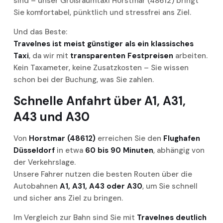
sind – unser Großraumtaxi Horstmar (48612) bringt
Sie komfortabel, pünktlich und stressfrei ans Ziel.
Und das Beste:
Travelnes ist meist günstiger als ein klassisches
Taxi
, da wir mit
transparenten Festpreisen
arbeiten.
Kein Taxameter, keine Zusatzkosten – Sie wissen
schon bei der Buchung, was Sie zahlen.
Schnelle Anfahrt über A1, A31,
A43 und A30
Von
Horstmar (48612)
erreichen Sie den
Flughafen
Düsseldorf
in etwa
60 bis 90 Minuten
, abhängig von
der Verkehrslage.
Unsere Fahrer nutzen die besten Routen über die
Autobahnen
A1, A31, A43 oder A30
, um Sie schnell
und sicher ans Ziel zu bringen.
Im Vergleich zur Bahn sind Sie mit
Travelnes deutlich