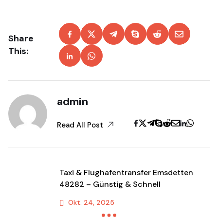
Share
This:
admin
Read All Post
Taxi & Flughafentransfer Emsdetten
48282 – Günstig & Schnell
Okt. 24, 2025