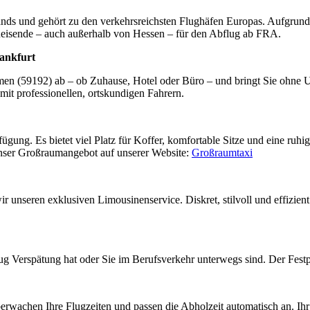
ands und gehört zu den verkehrsreichsten Flughäfen Europas. Aufgrund
e Reisende – auch außerhalb von Hessen – für den Abflug ab FRA.
ankfurt
kamen (59192) ab – ob Zuhause, Hotel oder Büro – und bringt Sie ohn
 mit professionellen, ortskundigen Fahrern.
gung. Es bietet viel Platz für Koffer, komfortable Sitze und eine ruhi
nser Großraumangebot auf unserer Website:
Großraumtaxi
 unseren exklusiven Limousinenservice. Diskret, stilvoll und effizien
lug Verspätung hat oder Sie im Berufsverkehr unterwegs sind. Der Festpre
erwachen Ihre Flugzeiten und passen die Abholzeit automatisch an. Ihr K