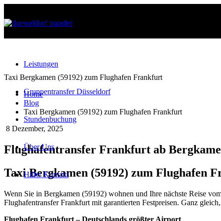
Leistungen
Taxi Bergkamen (59192) zum Flughafen Frankfurt
Gruppentransfer Düsseldorf
Home
Blog
Taxi Bergkamen (59192) zum Flughafen Frankfurt
Stundenbuchung
8
Dezember, 2025
Über Uns
Flughafentransfer Frankfurt ab Bergkame
Taxi Bergkamen (59192) zum Flughafen Fra
info@duesseldorftransfer.com
Hilfe/ Kontakt
+4916091448575
Wenn Sie in Bergkamen (59192) wohnen und Ihre nächste Reise vom Flu
Flughafentransfer Frankfurt mit garantierten Festpreisen. Ganz gleich
Flughafen Frankfurt – Deutschlands größter Airport