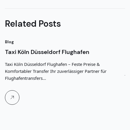
Next Post
Related Posts
Blog
Bl
Taxi Köln Düsseldorf Flughafen
T
G
Taxi Köln Düsseldorf Flughafen – Feste Preise &
Komfortabler Transfer Ihr zuverlässiger Partner für
Je
Flughafentransfers…
91