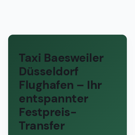
Taxi Baesweiler
Düsseldorf
Flughafen – Ihr
entspannter
Festpreis-
Transfer