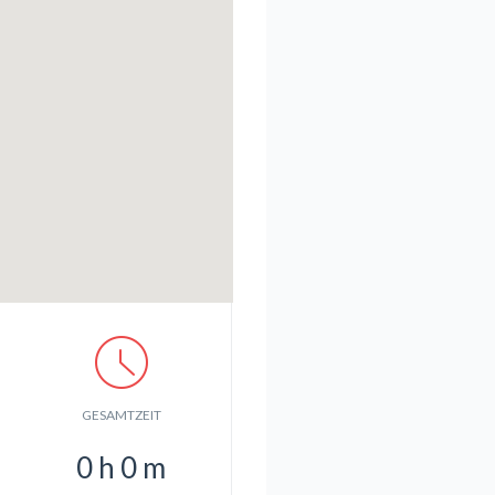
GESAMTZEIT
0
h
0
m