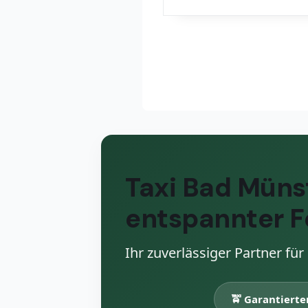
Taxi Bad Münst
entspannter F
Ihr zuverlässiger Partner f
🚖 Garantierte