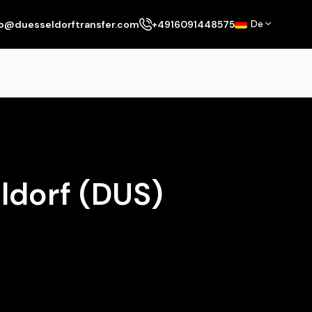
De
fo@duesseldorftransfer.com
+4916091448575
ldorf (DUS)