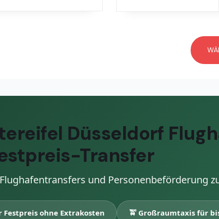
WÄH
ereifel Düsseldorf Flugh
estpreis-Transfer
ür Flughafentransfers und Personenbeförderung z
r Festpreis ohne Extrakosten
🚖 Großraumtaxis für bi