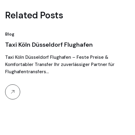
Related Posts
Blog
Bl
Taxi Köln Düsseldorf Flughafen
T
G
Taxi Köln Düsseldorf Flughafen – Feste Preise &
Komfortabler Transfer Ihr zuverlässiger Partner für
Je
Flughafentransfers…
16
Ta