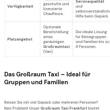
Servicequalität
geschulte und
Verfügbarkeit
und
lizenzierte
selbstverständlich
Chauffeure.
Hilfe beim Gepäck.
Optionale
Bereitstellung
Die ideale Lösung
eines
für Reisegruppen
Platzangebot
geräumigen
und Familien bis zu
Großraumtaxi
8 Personen.
(Van).
Das
Großraum Taxi
– Ideal für
Gruppen und Familien
Reisen Sie mit viel Gepäck oder mehreren Personen?
Kein Problem! Unser
Großraum Taxi Frankfurt
bietet