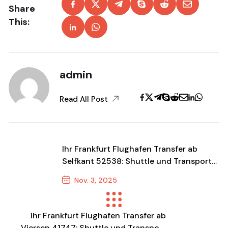
Share
This:
admin
Read All Post
Ihr Frankfurt Flughafen Transfer ab
Selfkant 52538: Shuttle und Transport
zum Festpreis
Nov. 3, 2025
Previous Post
Ihr Frankfurt Flughafen Transfer ab
Viersen 41747: Shuttle und Transport