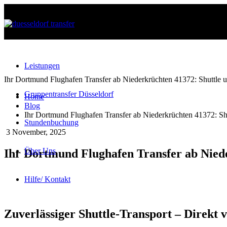
Leistungen
Ihr Dortmund Flughafen Transfer ab Niederkrüchten 41372: Shuttle u
Gruppentransfer Düsseldorf
Home
Blog
Ihr Dortmund Flughafen Transfer ab Niederkrüchten 41372: Shu
Stundenbuchung
3
November, 2025
Über Uns
Ihr
Dortmund Flughafen Transfer
ab Nied
info@duesseldorftransfer.com
Hilfe/ Kontakt
+4916091448575
Zuverlässiger
Shuttle-Transport
– Direkt
v