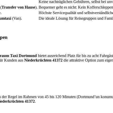
Keine nachträglichen Gebühren, selbst bei u
(
Transfer von Hause
).
Bequemer geht es nicht: Kein Kofferschleppen
.
Höchste Servicequalität und selbstverständlic
umtaxi
(Van).
Die ideale Lösung für Reisegruppen und Famil
ppen
raum Taxi Dortmund
bietet ausreichend Platz für bis zu acht Fahrgä
für Kunden aus
Niederkrüchten 41372
die attraktive Option zum eig
der Regel im Rahmen von 45 bis 120 Minuten (Dortmund’un konumu nede
iederkrüchten 41372
.