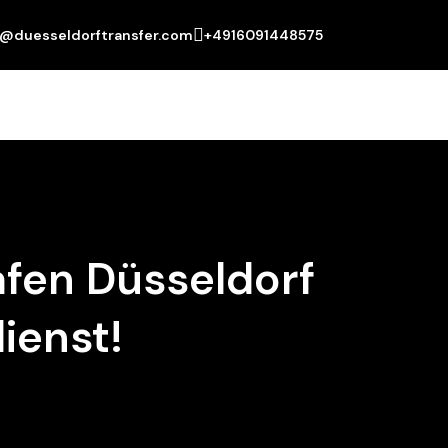
o@duesseldorftransfer.com
+4916091448575
afen Düsseldorf
ienst!