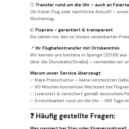
🕓
Transfer rund um die Uhr – auch an Feiert
Ob früher Flug oder nächtliche Ankunft – unser 
Wochentag.
💶
Fixpreis – garantiert & transparent
Sie zahlen nur den im Voraus vereinbarten Prei
📍
Ihr Flughafentransfer mit Ortskenntnis
Wir kennen uns bestens in Spenge (32139) aus – 
über die {Autobahn/Straße} – vermeiden wir u
Warum unser Service überzeugt:
✅ Klare Preisstruktur – keine versteckten Geb
✅ 60 Minuten kostenlose Wartezeit bei Flugve
✅ Lizenziert & versichert gemäß deutschem 
✅ Erreichbarkeit rund um die Uhr – 365 Tage im
❓ Häufig gestellte Fragen:
Was passiert bei Stau oder Flugverspätung?