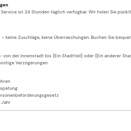
agen
Service ist 24 Stunden täglich verfügbar. Wir holen Sie pünkt
s – keine Zuschläge, keine Überraschungen. Buchen Sie bequem
von der Innenstadt bis {Ein Stadtteil} oder {Ein anderer Stadt
nnötige Verzögerungen.
ühren
rspätung
Personenbeförderungsgesetz
 Jahr