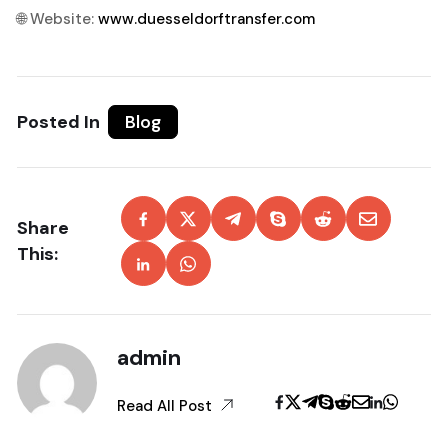
🌐 Website:
www.duesseldorftransfer.com
Posted In
Blog
Share
This:
admin
Read All Post