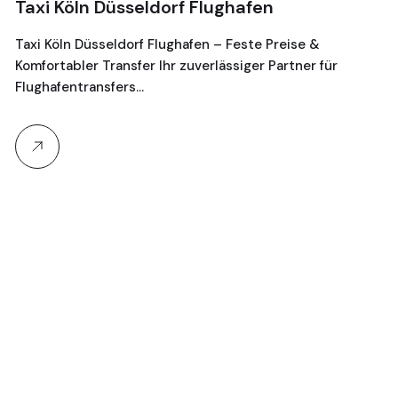
Taxi Köln Düsseldorf Flughafen
T
G
Taxi Köln Düsseldorf Flughafen – Feste Preise &
Komfortabler Transfer Ihr zuverlässiger Partner für
Je
Flughafentransfers…
16
Ta