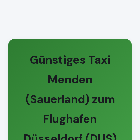
Günstiges Taxi
Menden
(Sauerland) zum
Flughafen
Düsseldorf (DUS)