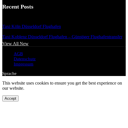
Recent Posts
Juli 31, 2026
Taxi Köln Düsseldorf Flughafen
Juni 25, 2026
Taxi Koblenz Düsseldorf Flughafen – Günstiger Flughafentransfer
View All New
AGB
Datenschutz
Impressum
Sprache
This website uses cookies to ensure you get the best experience on
our website.
Accept