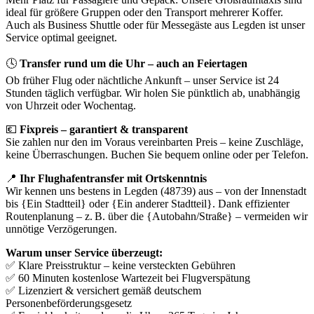
ideal für größere Gruppen oder den Transport mehrerer Koffer.
Auch als Business Shuttle oder für Messegäste aus Legden ist unser
Service optimal geeignet.
🕓
Transfer rund um die Uhr – auch an Feiertagen
Ob früher Flug oder nächtliche Ankunft – unser Service ist 24
Stunden täglich verfügbar. Wir holen Sie pünktlich ab, unabhängig
von Uhrzeit oder Wochentag.
💶
Fixpreis – garantiert & transparent
Sie zahlen nur den im Voraus vereinbarten Preis – keine Zuschläge,
keine Überraschungen. Buchen Sie bequem online oder per Telefon.
📍
Ihr Flughafentransfer mit Ortskenntnis
Wir kennen uns bestens in Legden (48739) aus – von der Innenstadt
bis {Ein Stadtteil} oder {Ein anderer Stadtteil}. Dank effizienter
Routenplanung – z. B. über die {Autobahn/Straße} – vermeiden wir
unnötige Verzögerungen.
Warum unser Service überzeugt:
✅ Klare Preisstruktur – keine versteckten Gebühren
✅ 60 Minuten kostenlose Wartezeit bei Flugverspätung
✅ Lizenziert & versichert gemäß deutschem
Personenbeförderungsgesetz