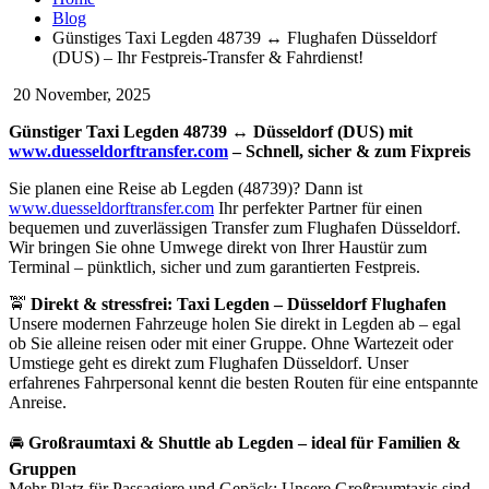
Blog
Günstiges Taxi Legden 48739 ↔ Flughafen Düsseldorf
(DUS) – Ihr Festpreis-Transfer & Fahrdienst!
20
November, 2025
Günstiger Taxi Legden 48739 ↔ Düsseldorf (DUS) mit
www.duesseldorftransfer.com
– Schnell, sicher & zum Fixpreis
Sie planen eine Reise ab Legden (48739)? Dann ist
www.duesseldorftransfer.com
Ihr perfekter Partner für einen
bequemen und zuverlässigen Transfer zum Flughafen Düsseldorf.
Wir bringen Sie ohne Umwege direkt von Ihrer Haustür zum
Terminal – pünktlich, sicher und zum garantierten Festpreis.
🚖
Direkt & stressfrei: Taxi Legden – Düsseldorf Flughafen
Unsere modernen Fahrzeuge holen Sie direkt in Legden ab – egal
ob Sie alleine reisen oder mit einer Gruppe. Ohne Wartezeit oder
Umstiege geht es direkt zum Flughafen Düsseldorf. Unser
erfahrenes Fahrpersonal kennt die besten Routen für eine entspannte
Anreise.
🚘
Großraumtaxi & Shuttle ab Legden – ideal für Familien &
Gruppen
Mehr Platz für Passagiere und Gepäck: Unsere Großraumtaxis sind