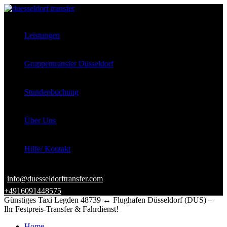
Leistungen
Gruppentransfer Düsseldorf
Stundenbuchung
Über Uns
Hilfe/ Kontakt
info@duesseldorftransfer.com
+4916091448575
Günstiges Taxi Legden 48739 ↔ Flughafen Düsseldorf (DUS) –
Ihr Festpreis-Transfer & Fahrdienst!
Home