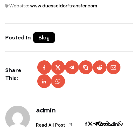
🌐 Website:
www.duesseldorftransfer.com
Posted In
Blog
Share
This:
admin
Read All Post