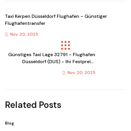
Taxi Kerpen Düsseldorf Flughafen – Günstiger
Flughafentransfer
Nov. 20, 2025
Previous Post
Günstiges Taxi Lage 32791 – Flughafen
Düsseldorf (DUS) – Ihr Festpreis-
Transfer & Fahrdienst!
Nov. 20, 2025
Next Post
Related Posts
Blog
Bl