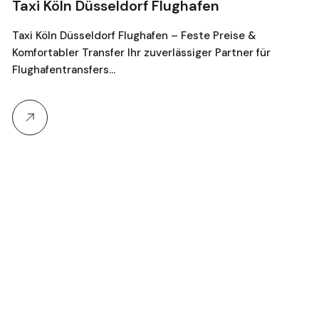
Taxi Köln Düsseldorf Flughafen
T
G
Taxi Köln Düsseldorf Flughafen – Feste Preise &
Komfortabler Transfer Ihr zuverlässiger Partner für
Je
Flughafentransfers…
16
Ta