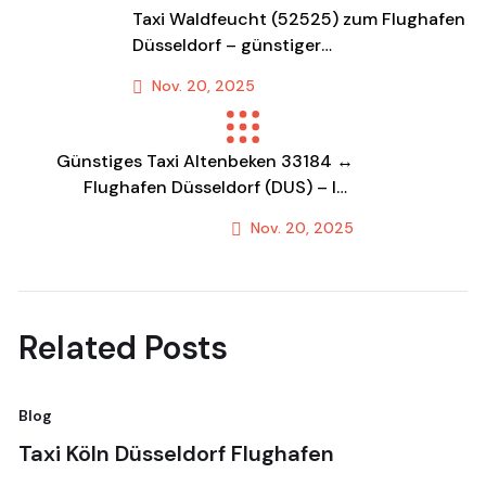
Taxi Waldfeucht (52525) zum Flughafen
Düsseldorf – günstiger
Flughafentransfer
Nov. 20, 2025
Previous Post
Günstiges Taxi Altenbeken 33184 ↔
Flughafen Düsseldorf (DUS) – Ihr
Festpreis-Transfer & Fahrdienst!
Nov. 20, 2025
Next Post
Related Posts
Blog
Bl
Taxi Köln Düsseldorf Flughafen
T