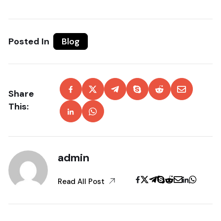
Posted In
Blog
Share
This:
admin
Read All Post