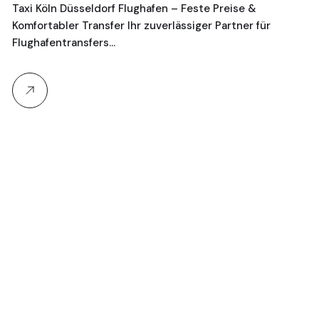
G
Taxi Köln Düsseldorf Flughafen – Feste Preise &
Komfortabler Transfer Ihr zuverlässiger Partner für
Je
Flughafentransfers…
16
Ta