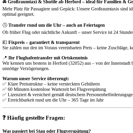
🚘
Großraumtaxi & Shuttle ab Herford – ideal für Familien & 
Mehr Platz für Passagiere und Gepäck: Unsere Großraumtaxis sind ide
optimal geeignet.
🕓
Transfer rund um die Uhr – auch an Feiertagen
Ob früher Flug oder nächtliche Ankunft – unser Service ist 24 Stund
💶
Fixpreis – garantiert & transparent
Sie zahlen nur den im Voraus vereinbarten Preis – keine Zuschläge,
📍
Ihr Flughafentransfer mit Ortskenntnis
Wir kennen uns bestens in Herford (32052) aus – von der Innenstadt b
unnötige Verzögerungen.
Warum unser Service überzeugt:
✅ Klare Preisstruktur – keine versteckten Gebühren
✅ 60 Minuten kostenlose Wartezeit bei Flugverspätung
✅ Lizenziert & versichert gemäß deutschem Personenbeförderungsge
✅ Erreichbarkeit rund um die Uhr – 365 Tage im Jahr
❓ Häufig gestellte Fragen:
Was passiert bei Stau oder Flugverspätung?