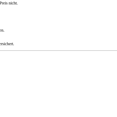
reis nicht.
en.
rsichert.