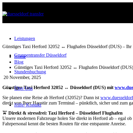
Leistungen
Günstiges Taxi Herford 32052 ↔ Flughafen Düsseldorf (DUS) – Ihr F
Gruppentransfer Düsseldorf
Home
Blog
Günstiges Taxi Herford 32052 ↔ Flughafen Düsseldorf (DUS) –
Stundenbuchung
20
November, 2025
Günstiger Taxi Herford 32052 ↔ Düsseldorf (DUS) mit
www.dues
Über Uns
Sie planen eine Reise ab Herford (32052)? Dann ist
www.duesseldorf
info@duesseldorftransfer.com
direkt von Ihrer Haustür zum Terminal – pünktlich, sicher und zum gar
Hilfe/ Kontakt
+4916091448575
🚖
Direkt & stressfrei: Taxi Herford – Düsseldorf Flughafen
Unsere modernen Fahrzeuge holen Sie direkt in Herford ab – egal ob 
Fahrpersonal kennt die besten Routen für eine entspannte Anreise.