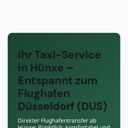
Ihr Taxi-Service
in Hünxe –
Entspannt zum
Flughafen
Düsseldorf (DUS)
Direkter Flughafentransfer ab
Hünxe: Pünktlich, komfortabel und