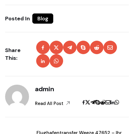
Posted In
Blog
Share
This:
admin
Read All Post
Flughafentransfer Weeze 47652 – Ihr