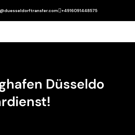
o@duesseldorftransfer.com
+4916091448575
ughafen Düsseldo
hrdienst!