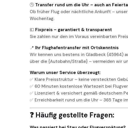
🕓
Transfer rund um die Uhr – auch an Feiert
Ob früher Flug oder nächtliche Ankunft – unser 
Wochentag.
💶
Fixpreis – garantiert & transparent
Sie zahlen nur den im Voraus vereinbarten Prei
📍
Ihr Flughafentransfer mit Ortskenntnis
Wir kennen uns bestens in Gladbeck (45964) aus 
über die {Autobahn/Straße} – vermeiden wir u
Warum unser Service überzeugt:
✅ Klare Preisstruktur – keine versteckten Geb
✅ 60 Minuten kostenlose Wartezeit bei Flugve
✅ Lizenziert & versichert gemäß deutschem 
✅ Erreichbarkeit rund um die Uhr – 365 Tage im
❓ Häufig gestellte Fragen:
Was passiert bei Stau oder Flugverspätung?