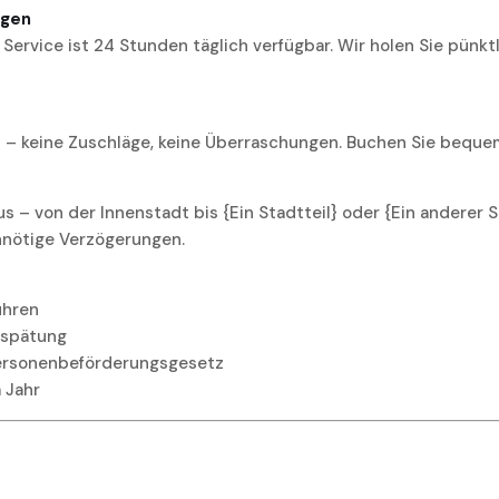
agen
Service ist 24 Stunden täglich verfügbar. Wir holen Sie pünkt
s – keine Zuschläge, keine Überraschungen. Buchen Sie bequem
– von der Innenstadt bis {Ein Stadtteil} oder {Ein anderer Sta
nnötige Verzögerungen.
ühren
rspätung
Personenbeförderungsgesetz
 Jahr