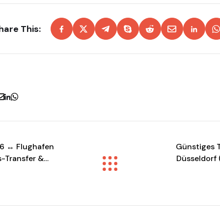
hare This:
56 ↔ Flughafen
Günstiges 
s-Transfer &
Düsseldorf 