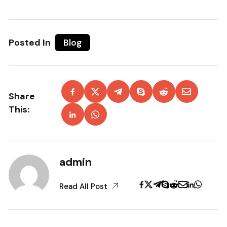
Posted In
Blog
Share
This:
admin
Read All Post