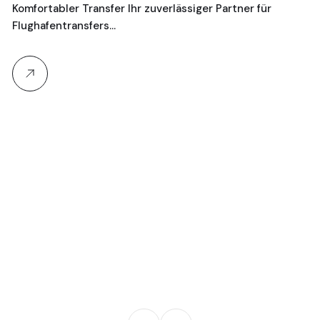
Komfortabler Transfer Ihr zuverlässiger Partner für
Je
Flughafentransfers…
16
Ta