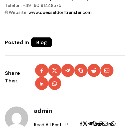
Telefon: +49 160 91448575
🌐 Website:
www.duesseldorftransfer.com
Posted In
Blog
Share
This:
admin
Read All Post