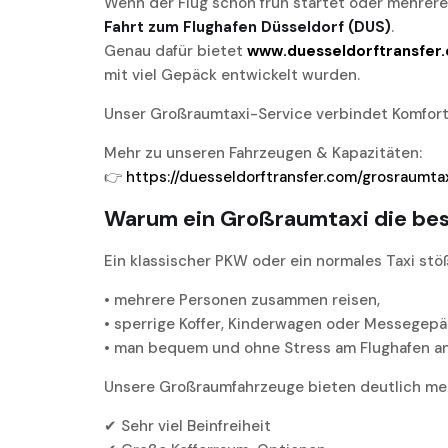
Wenn der Flug schon früh startet oder mehrere
Fahrt zum Flughafen Düsseldorf (DUS)
.
Genau dafür bietet
www.duesseldorftransfer
mit viel Gepäck entwickelt wurden.
Unser Großraumtaxi-Service verbindet Komfort,
Mehr zu unseren Fahrzeugen & Kapazitäten:
👉
https://duesseldorftransfer.com/grosraumta
Warum ein Großraumtaxi die best
Ein klassischer PKW oder ein normales Taxi stö
• mehrere Personen zusammen reisen,
• sperrige Koffer, Kinderwagen oder Messegepä
• man bequem und ohne Stress am Flughafen 
Unsere Großraumfahrzeuge bieten deutlich me
✔ Sehr viel Beinfreiheit