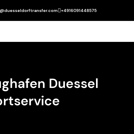
o@duesseldorftransfer.com
+4916091448575
ughafen Duessel
ortservice