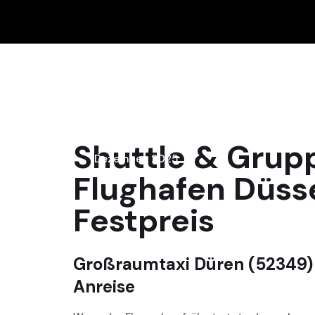
15
Shuttle & Grup
Dezember, 2025
Flughafen Düss
Festpreis
Großraumtaxi Düren (52349) z
Anreise