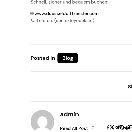
Schnell, sicher und bequem buchen:
🌐
www.duesseldorftransfer.com
📞 Telefon: (sen ekleyeceksin)
Posted In
Blog
S
admin
Read All Post