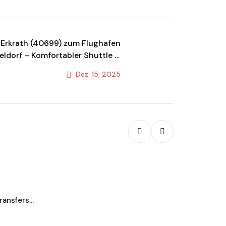
 Erkrath (40699) zum Flughafen
eldorf – Komfortabler Shuttle &
Transportservice
Dez. 15, 2025
Next Post
Blog
Taxi Koble
transfers…
Jetzt Transfe