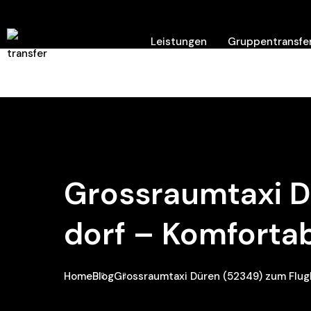
Leistungen
Gruppentransfer
Hilfe/ Kontakt
Grossraumtaxi D
Dorf – Komfortab
Home
Blog
Grossraumtaxi Düren (52349) zum Flugh