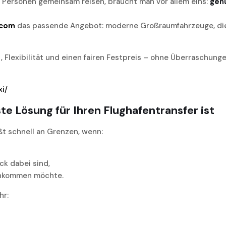
 Personen gemeinsam reisen, braucht man vor allem eins:
genü
.com
das passende Angebot: moderne Großraumfahrzeuge, die 
 Flexibilität und einen fairen Festpreis – ohne Überraschung
xi/
e Lösung für Ihren Flughafentransfer ist
ßt schnell an Grenzen, wenn:
ck dabei sind,
ankommen möchte.
hr: