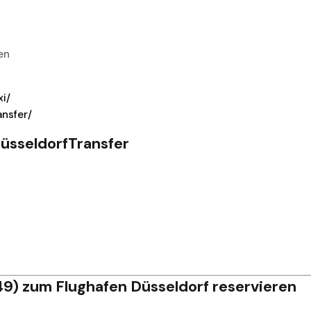
en
xi/
ansfer/
üsseldorfTransfer
9) zum Flughafen Düsseldorf reservieren