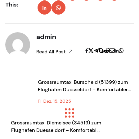
This:
admin
Read All Post
Grossraumtaxi Burscheid (51399) zum
Flughafen Duesseldorf – Komfortabler
Shuttle & Transportservice
Dez. 15, 2025
Previous Post
Grossraumtaxi Diemelsee (34519) zum
Flughafen Duesseldorf – Komfortabler
Shuttle & Transportservice