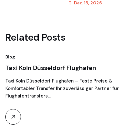
Dez. 15, 2025
Next Post
Related Posts
Blog
Bl
Taxi Köln Düsseldorf Flughafen
T
G
Taxi Köln Düsseldorf Flughafen – Feste Preise &
Komfortabler Transfer Ihr zuverlässiger Partner für
Je
Flughafentransfers…
16
Ta