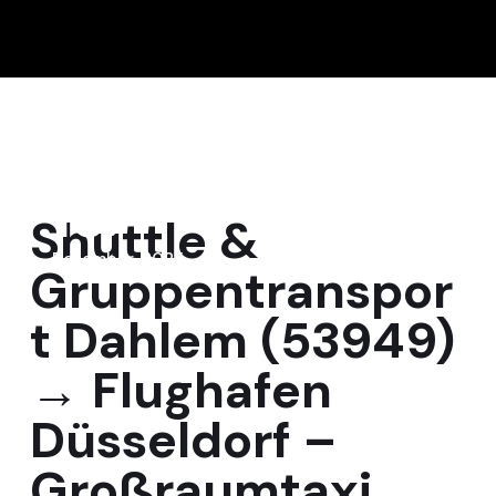
15
Shuttle &
Dezember, 2025
Gruppentranspor
t Dahlem (53949)
→ Flughafen
Düsseldorf –
Großraumtaxi