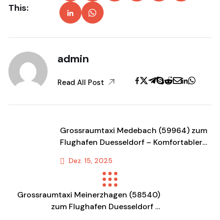
This:
admin
Read All Post
Grossraumtaxi Medebach (59964) zum
Flughafen Duesseldorf – Komfortabler
Shuttle & Transportservice
Dez. 15, 2025
Previous Post
Grossraumtaxi Meinerzhagen (58540)
zum Flughafen Duesseldorf –
Komfortabler Shuttle &