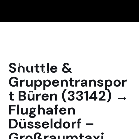
15
Shuttle &
Dezember, 2025
Gruppentranspor
t Büren (33142) →
Flughafen
Düsseldorf –
Großraumtaxi