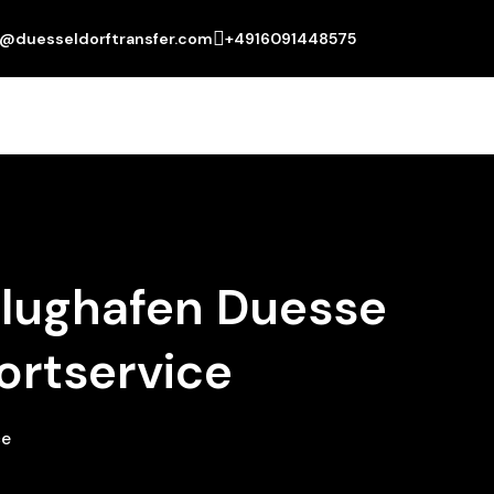
o@duesseldorftransfer.com
+4916091448575
Flughafen Duesse
ortservice
ce