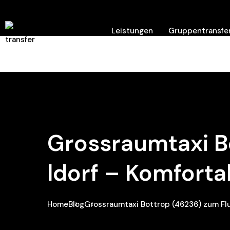
Leistungen
Gruppentransfer
Hilfe/ Kontakt
Grossraumtaxi B
Ldorf – Komforta
Home
Blog
Grossraumtaxi Bottrop (46236) zum Flu