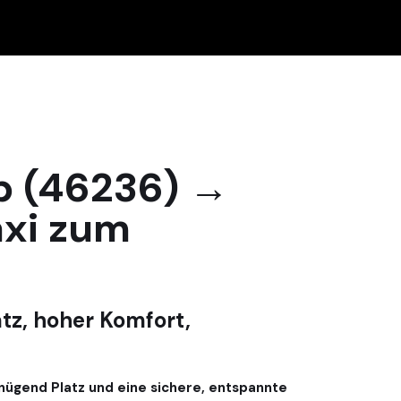
p (46236) →
axi zum
tz, hoher Komfort,
nügend Platz und eine sichere, entspannte