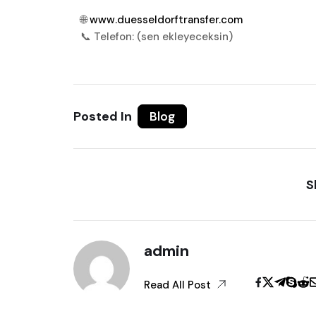
🌐
www.duesseldorftransfer.com
📞 Telefon: (sen ekleyeceksin)
Posted In
Blog
S
admin
Read All Post