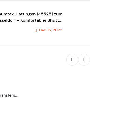
aumtaxi Hattingen (45525) zum
seldorf – Komfortabler Shuttle
& Transportservice
Dez. 15, 2025
Next Post
Blog
Taxi Koble
transfers…
Jetzt Transfe