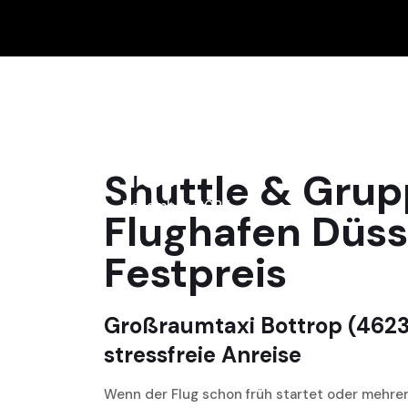
15
Shuttle & Grup
Dezember, 2025
Flughafen Düss
Festpreis
Großraumtaxi Bottrop (46236
stressfreie Anreise
Wenn der Flug schon früh startet oder mehre