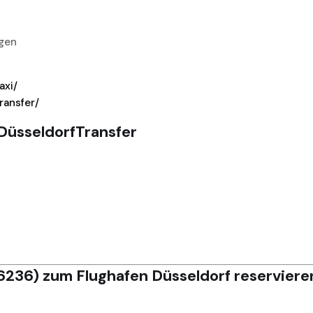
gen
axi/
ransfer/
DüsseldorfTransfer
236) zum Flughafen Düsseldorf reserviere