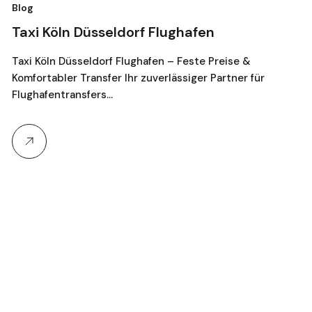
Blog
Bl
Taxi Köln Düsseldorf Flughafen
T
G
Taxi Köln Düsseldorf Flughafen – Feste Preise &
Komfortabler Transfer Ihr zuverlässiger Partner für
Je
Flughafentransfers…
16
Ta