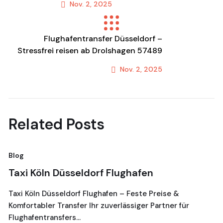
Nov. 2, 2025
Previous Post
Flughafentransfer Düsseldorf –
Stressfrei reisen ab Drolshagen 57489
Nov. 2, 2025
Next Post
Related Posts
Blog
Bl
Taxi Köln Düsseldorf Flughafen
T
G
Taxi Köln Düsseldorf Flughafen – Feste Preise &
Komfortabler Transfer Ihr zuverlässiger Partner für
Je
Flughafentransfers…
16