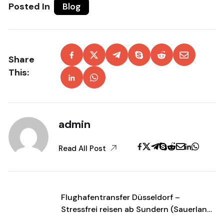
Posted In
Blog
Share
This:
admin
Read All Post
Flughafentransfer Düsseldorf –
Stressfrei reisen ab Sundern (Sauerland)
59846