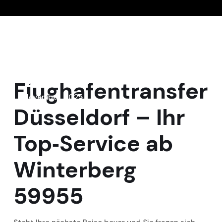
2
Flughafentransfer
November, 2025
Düsseldorf – Ihr
Top‑Service ab
Winterberg
59955