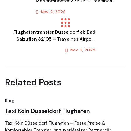
Marienmünster 37696 – Travelnes
Airport Service
Nov. 2, 2025
Previous Post
Flughafentransfer Düsseldorf ab Bad
Salzuflen 32105 – Travelnes Airport
Service
Nov. 2, 2025
Next Post
Related Posts
Blog
Bl
Taxi Köln Düsseldorf Flughafen
T
G
Taxi Köln Düsseldorf Flughafen – Feste Preise &
Komfortabler Transfer Ihr zuverlässiger Partner für