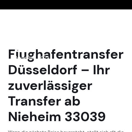
2
Flughafentransfer
November, 2025
Düsseldorf – Ihr
zuverlässiger
Transfer ab
Nieheim 33039