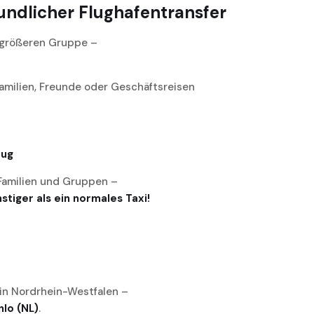
undlicher Flughafentransfer
er größeren Gruppe –
Familien, Freunde oder Geschäftsreisen
eug
 Familien und Gruppen –
tiger als ein normales Taxi!
 in Nordrhein-Westfalen –
lo (NL)
.