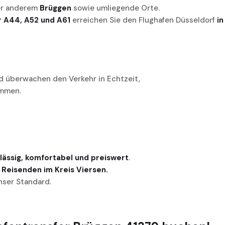
er anderem
Brüggen
sowie umliegende Orte.
 A44, A52 und A61
erreichen Sie den Flughafen Düsseldorf
in
d überwachen den Verkehr in Echtzeit,
mmen.
lässig, komfortabel und preiswert
.
e Reisenden im Kreis Viersen.
unser Standard.