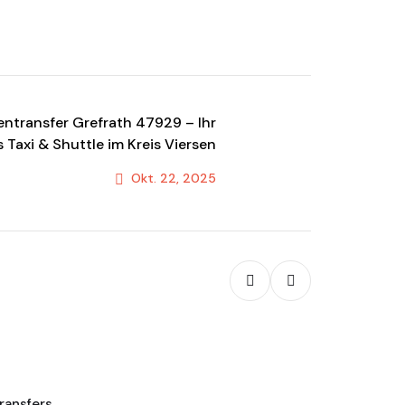
entransfer Grefrath 47929 – Ihr
 Taxi & Shuttle im Kreis Viersen
Okt. 22, 2025
Next Post
Blog
Taxi Koble
transfers…
Jetzt Transfe