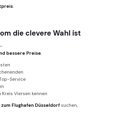
tpreis
.
m die clevere Wahl ist
–
nd bessere Preise
.
osten
ochenenden
 Top-Service
en
m Kreis Viersen kennen
 zum Flughafen Düsseldorf
suchen,