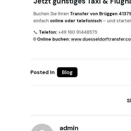
Jetzt günstiges Taxi & Flug
Buchen Sie Ihren
Transfer von Brüggen 4137
einfach
online oder telefonisch
– und starten
📞
Telefon:
+49 160 91448575
🌐
Online buchen:
www.duesseldorftransfer.c
Posted In
Blog
S
admin