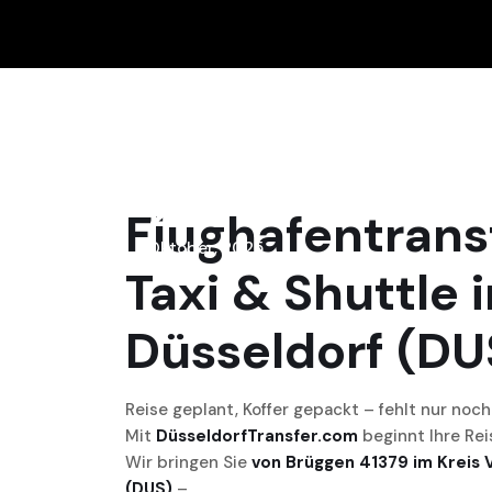
22
Flughafentrans
Oktober, 2025
Taxi & Shuttle 
Düsseldorf (DU
Reise geplant, Koffer gepackt – fehlt nur no
Mit
DüsseldorfTransfer.com
beginnt Ihre Re
Wir bringen Sie
von Brüggen 41379 im Kreis 
(DUS)
–