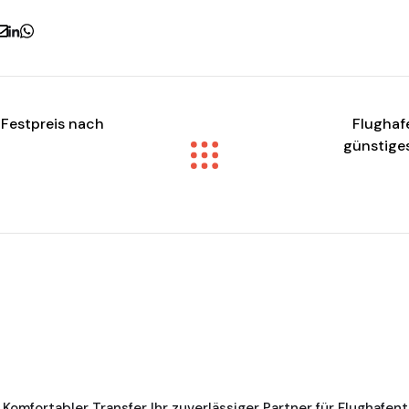
 Festpreis nach
Flughaf
günstiges
 Komfortabler Transfer Ihr zuverlässiger Partner für Flughafen