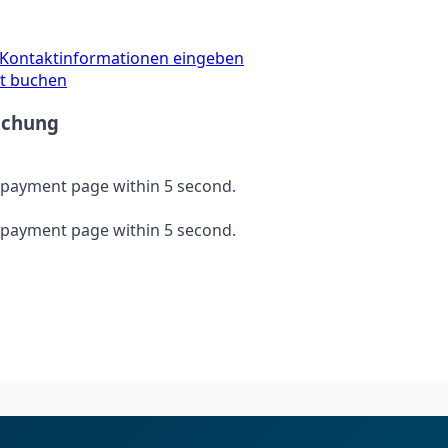
Kontaktinformationen eingeben
zt buchen
Buchung
he payment page within
5
second.
he payment page within
5
second.