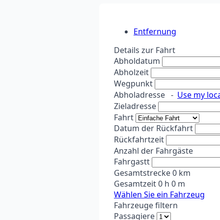
Entfernung
Details zur Fahrt
Abholdatum
Abholzeit
Wegpunkt
Abholadresse
-
Use my loc
Zieladresse
Fahrt
Datum der Rückfahrt
Rückfahrtzeit
Anzahl der Fahrgäste
Fahrgastt
Gesamtstrecke
0
km
Gesamtzeit
0
h
0
m
Wählen Sie ein Fahrzeug
Fahrzeuge filtern
Passagiere