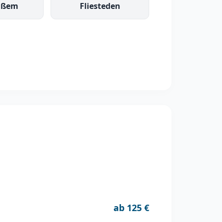
ußem
Fliesteden
ab 125 €