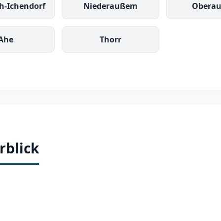
h-Ichendorf
Niederaußem
Obera
Ahe
Thorr
rblick