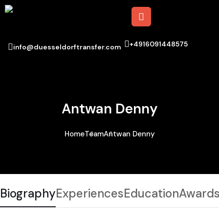
+4916091448575
info@duesseldorftransfer.com
Antwan Denny
Home
Team
Antwan Denny
Biography
Experiences
Education
Award